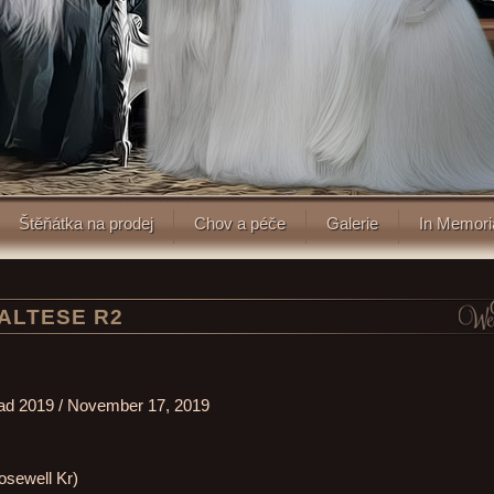
Štěňátka na prodej
Chov a péče
Galerie
In Memor
 MALTESE R2
opad 2019 / November 17, 2019
osewell Kr)