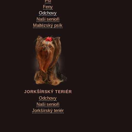
Psi
Feny
Odchovy
Naši senioři
Maltézský psík
JORKŠÍRSKÝ TERIÉR
Odchovy
Naši senioři
Jorkšírský teriér