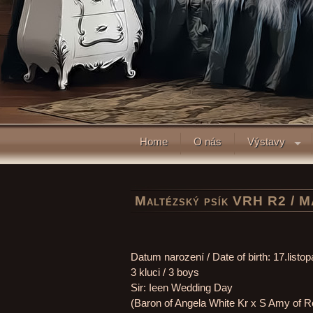
Home
O nás
Výstavy
Maltézský psík VRH R2 /
Datum narození / Date of birth: 17.list
3 kluci / 3 boys
Sir: Ieen Wedding Day
(Baron of Angela White Kr x S Amy of R