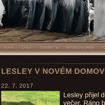
Home
O nás
Výstavy
Štěňátka na prodej
LESLEY V NOVÉM DOMOV
22. 7. 2017
Lesley přije
večer. Ráno b