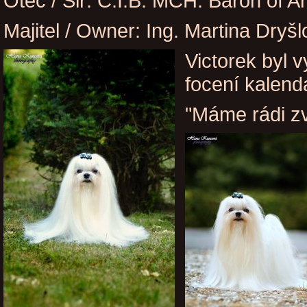
Otec / Sir: C.I.B. MCH. Baron of A
Majitel / Owner: Ing. Martina Dryš
Victorek byl 
focení kalend
"Máme rádi zv