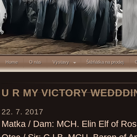
Home
O nás
Výstavy
Štěňátka na prodej
U R MY VICTORY WEDDDI
22. 7. 2017
Matka / Dam: MCH. Elin Elf of Ros