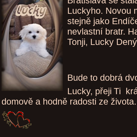
Bratislava se st
Luckyho. Novou 
stejně jako Endíč
nevlastní bratr. 
Tonji, Lucky Den
Bude to dobrá dv
Lucky, přeji Ti k
domově a hodně radosti ze života