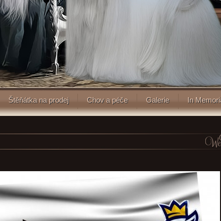
Štěňátka na prodej
Chov a péče
Galerie
In Memor