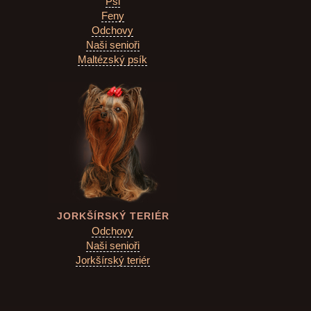
Psi
Feny
Odchovy
Naši senioři
Maltézský psík
JORKŠÍRSKÝ TERIÉR
Odchovy
Naši senioři
Jorkšírský teriér