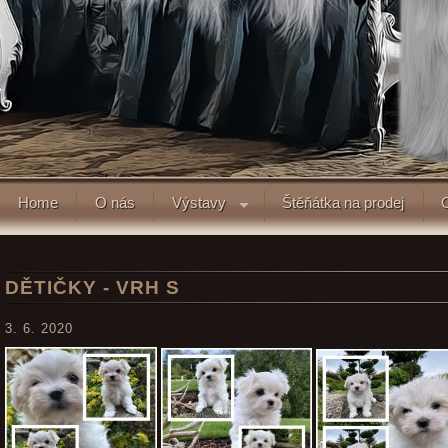
Home
O nás
Výstavy
Štěňátka na prodej
DĚTIČKY - VRH S
3. 6. 2020