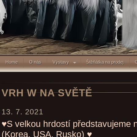
Home
O nás
Výstavy
Štěňátka na prodej
VRH W NA SVĚTĚ
13. 7. 2021
♥S velkou hrdostí představujeme 
(Korea, USA, Rusko) ♥