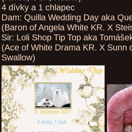
4 dívky a 1 chlapec
Dam: Quilla Wedding Day aka Qu
(Baron of Angela White KR. X Ste
Sir: Loli Shop Tip Top aka Tomáše
(Ace of White Drama KR. X Sunn 
Swallow)