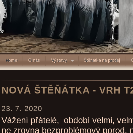
Home
O nás
Výstavy
Štěňátka na prodej
NOVÁ ŠTĚŇÁTKA - VRH T
23. 7. 2020
Vážení přátelé, období velmi, vel
ne zrovna bezproblémový porod, n