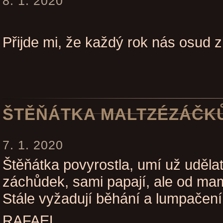
8. 1. 2020
Přijde mi, že každý rok nás osud 
ŠTĚŇÁTKA MALTZÉZÁČK
7. 1. 2020
Štěňátka povyrostla, umí už uděla
záchůdek, sami papají, ale od mami
Stále vyžadují běhání a lumpačení
RAFAEL