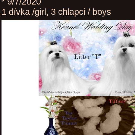
* 9/7/2020
1 dívka /girl, 3 chlapci / boys