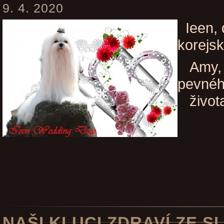
9. 4. 2020
Ieen, 
korejs
Amy, m
pevnéh
život
NAŠI KLUCI ZDRAVÍ ZE 