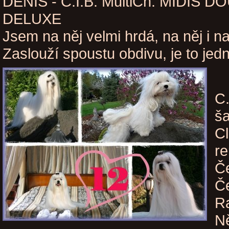
DENIS - C.I.B. MultiCh. MIDIS
DELUXE
Jsem na něj velmi hrdá, na něj i n
Zaslouží spoustu obdivu, je to jed
C.
ša
C
re
Če
Če
R
N