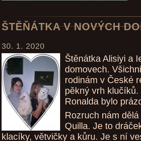
ŠTĚŇÁTKA V NOVÝCH D
30. 1. 2020
Štěnátka Alisiyi a 
domovech. Všichni 
rodinám v České re
pěkný vrh klučíků
Ronalda bylo práz
Rozruch nám dělá
Quilla. Je to dráče
klacíky, větvičky a kůru. Je s ní v