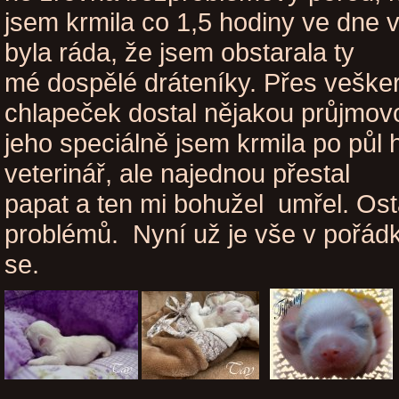
jsem krmila co 1,5 hodiny ve dne v
byla ráda, že jsem obstarala ty
mé dospělé dráteníky. Přes veške
chlapeček dostal nějakou průjmovo
jeho speciálně jsem krmila po půl h
veterinář, ale najednou přestal
papat a ten mi bohužel umřel. Osta
problémů. Nyní už je vše v pořád
se.