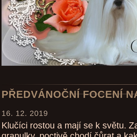
PŘEDVÁNOČNÍ FOCENÍ N
16. 12. 2019
Klučíci rostou a mají se k světu. 
granulky, poctivě chodí čůrat a ka