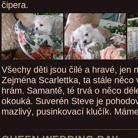
čipera.
Všechy děti jsou čilé a hravé, jen ně
Zejména Scarlettka, ta stále něco
hrám. Samantě, té trvá o něco déle
okouká. Suverén Steve je pohodov
mazlivý, pusinkovací klučík. Máme